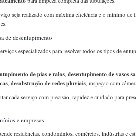
jateamento
para limpeza completa das tubulações.
viço seja realizado com máxima eficiência e o mínimo de in
es.
sa de desentupimento
viços especializados para resolver todos os tipos de entu
ntupimento de pias e ralos
desentupimento de vasos sa
,
icas
desobstrução de redes pluviais
,
, inspeção com câmer
utar cada serviço com precisão, rapidez e cuidado para pres
mínios e empresas
tende residências, condomínios, comércios, indústrias e es