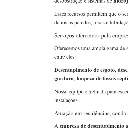
hidro
desobstrução e sistemas de
Esses recursos permitem que o ser
danos às paredes, pisos e tubulaçõ
Serviços oferecidos pela empre
Oferecemos uma ampla gama de ser
entre eles:
Desentupimento de esgoto
dese
,
gordura
limpeza de fossas sépt
,
Nossa equipe é treinada para exec
instalações.
Atuação em residências, condo
empresa de desentupimento
A
a